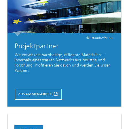
© Fraunhofer ISC
Projektpartner
Wir entwickeln nachhaltige, effiziente Materialien –
innerhalb eines starken Netzwerks aus Industrie und
Forschung. Profitieren Sie davon und werden Sie unser
Partner!
ZUSAMMENARBEIT