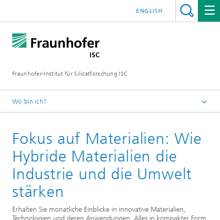
ENGLISH
Fraunhofer-Institut für Silicatforschung ISC
Wo bin ich?
Individuelle Materialinnovationen – Fraunhofer ISC
Fokus auf Materialien: Wie
Presse und Medien
Smarter Maschinenbau und Automation
Hybride Materialien die
Industrie und die Umwelt
stärken
Erhalten Sie monatliche Einblicke in innovative Materialien,
Technologien und deren Anwendungen. Alles in kompakter Form