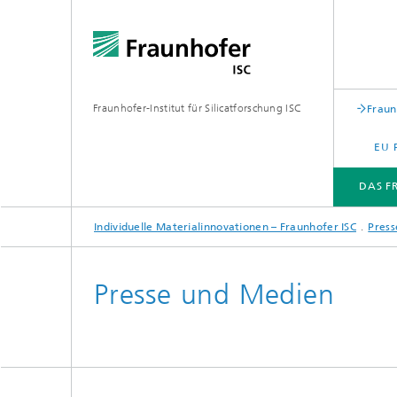
Fraunhofer-Institut für Silicatforschung ISC
Fraun
EU 
DAS F
Individuelle Materialinnovationen – Fraunhofer ISC
Press
DAS FRAUNHOFER ISC
ARBEITSGEBIETE
NACHHALTIGKEIT
PUBLIKATIONEN
Presse und Medien