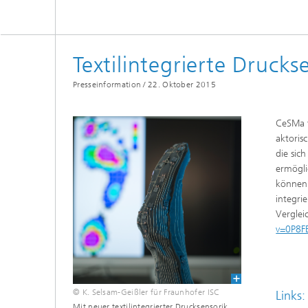
Fluorfreie Funktionsschichten
Textilintegrierte Druck
Presseinformation /
22. Oktober 2015
CeSMa f
aktoris
die sic
ermögli
können 
integri
Vergle
v=0P8
© K. Selsam-Geißler für Fraunhofer ISC
Links:
Mit neuer textilintegrierter Drucksensorik,