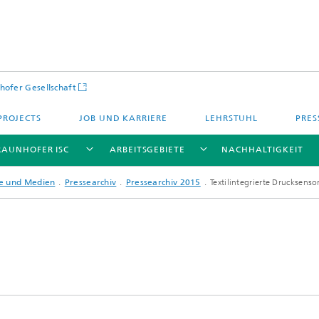
hofer Gesellschaft
PROJECTS
JOB UND KARRIERE
LEHRSTUHL
PRES
RAUNHOFER ISC
ARBEITSGEBIETE
NACHHALTIGKEIT
e und Medien
Pressearchiv
Pressearchiv 2015
Textilintegrierte Drucksenso