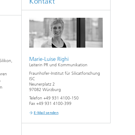
Kontakt
,
Marie-Luise Righi
ilikon,
Leiterin PR und Kommunikation
Fraunhofer-Institut für Silicatforschung
oren
ISC
n
Neunerplatz 2
im
97082 Würzburg
Telefon +49 931 4100-150
Fax +49 931 4100-399
E-Mail senden