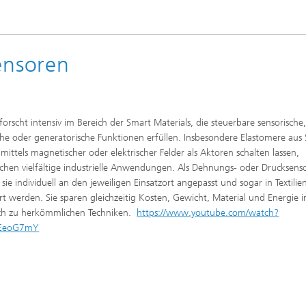
sensoren
Digitale Transformation
orscht intensiv im Bereich der Smart Materials, die steuerbare sensorische
che oder generatorische Funktionen erfüllen. Insbesondere Elastomere aus S
h mittels magnetischer oder elektrischer Felder als Aktoren schalten lassen,
chen vielfältige industrielle Anwendungen. Als Dehnungs- oder Drucksens
sie individuell an den jeweiligen Einsatzort angepasst und sogar in Textilie
ert werden. Sie sparen gleichzeitig Kosten, Gewicht, Material und Energie 
ich zu herkömmlichen Techniken.
https://www.youtube.com/watch?
FEeoG7mY