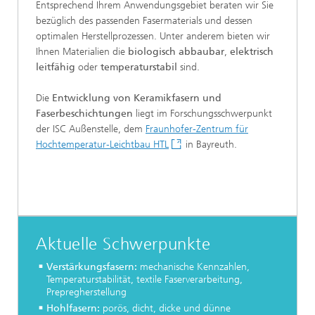
Entsprechend Ihrem Anwendungsgebiet beraten wir Sie
bezüglich des passenden Fasermaterials und dessen
optimalen Herstellprozessen. Unter anderem bieten wir
Ihnen Materialien die
biologisch abbaubar
,
elektrisch
leitfähig
oder
temperaturstabil
sind.
Die
Entwicklung von Keramikfasern und
Faserbeschichtungen
liegt im Forschungsschwerpunkt
der ISC Außenstelle, dem
Fraunhofer-Zentrum für
Hochtemperatur-Leichtbau HTL
in Bayreuth.
Aktuelle Schwerpunkte
Verstärkungsfasern:
mechanische Kennzahlen,
Temperaturstabilität, textile Faserverarbeitung,
Prepregherstellung
Hohlfasern:
porös, dicht, dicke und dünne