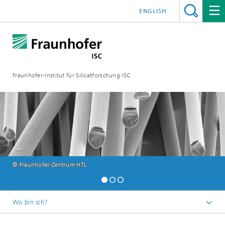
ENGLISH
Fraunhofer-Institut für Silicatforschung ISC
© Fraunhofer-Zentrum HTL
Wo bin ich?
Individuelle Materialinnovationen – Fraunhofer ISC