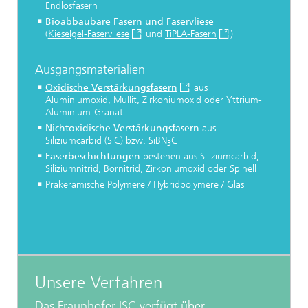
Endlosfasern
Bioabbaubare Fasern und Faservliese
(
Kieselgel-Faservliese
und
TiPLA-Fasern
)
Ausgangsmaterialien
Oxidische Verstärkungsfasern
aus
Aluminiumoxid, Mullit, Zirkoniumoxid oder Yttrium-
Aluminium-Granat
Nichtoxidische Verstärkungsfasern
aus
Siliziumcarbid (SiC) bzw. SiBN
C
3
Faserbeschichtungen
bestehen aus Siliziumcarbid,
Siliziumnitrid, Bornitrid, Zirkoniumoxid oder Spinell
Präkeramische Polymere / Hybridpolymere / Glas
Unsere Verfahren
Das Fraunhofer ISC verfügt über