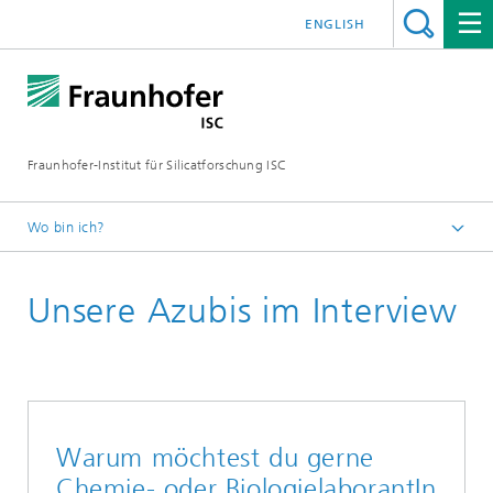
ENGLISH
Fraunhofer-Institut für Silicatforschung ISC
Wo bin ich?
Individuelle Materialinnovationen – Fraunhofer ISC
Unsere Azubis im Interview
Job und Karriere
Schüler
Warum möchtest du gerne
Chemie- oder BiologielaborantIn