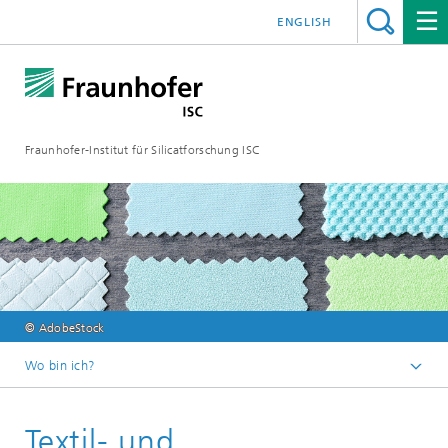
ENGLISH
Fraunhofer-Institut für Silicatforschung ISC
© AdobeStock
Wo bin ich?
Individuelle Materialinnovationen – Fraunhofer ISC
Textil- und
Arbeitsgebiete