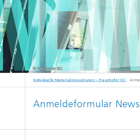
Fluorfreie Funktionsschichten
© Fraunhofer ISC
Individuelle Materialinnovationen – Fraunhofer ISC
Anmel
Anmeldeformular Newsl