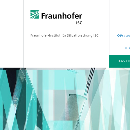
Fraunhofer-Institut für Silicatforschung ISC
Fraun
EU 
DAS F
DAS FRAUNHOFER ISC
ARBEITSGEBIETE
NACHHALTIGKEIT
PUBLIKATIONEN