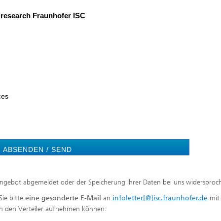
research Fraunhofer ISC
ces
ABSENDEN / SEND
angebot abgemeldet oder der Speicherung Ihrer Daten bei uns widersproc
ie bitte
eine gesonderte E-Mail
an
infoletter[@]isc.fraunhofer.de
mit
 in den Verteiler aufnehmen können.