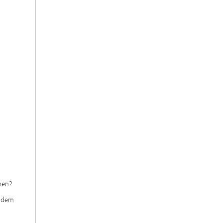
hen?
 dem