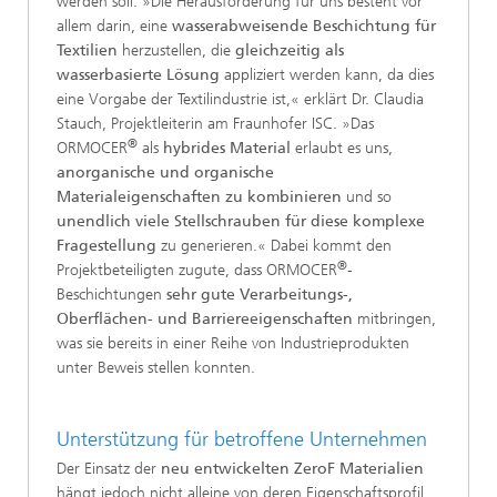
werden soll. »Die Herausforderung für uns besteht vor
allem darin, eine
wasserabweisende Beschichtung für
Textilien
herzustellen, die
gleichzeitig als
wasserbasierte Lösung
appliziert werden kann, da dies
eine Vorgabe der Textilindustrie ist,« erklärt Dr. Claudia
Stauch, Projektleiterin am Fraunhofer ISC. »Das
®
ORMOCER
als
hybrides Material
erlaubt es uns,
anorganische und organische
Materialeigenschaften zu kombinieren
und so
unendlich viele Stellschrauben für diese komplexe
Fragestellung
zu generieren.« Dabei kommt den
®
Projektbeteiligten zugute, dass ORMOCER
-
Beschichtungen
sehr gute Verarbeitungs-,
Oberflächen- und Barriereeigenschaften
mitbringen,
was sie bereits in einer Reihe von Industrieprodukten
unter Beweis stellen konnten.
Unterstützung für betroffene Unternehmen
Der Einsatz der
neu entwickelten ZeroF Materialien
hängt jedoch nicht alleine von deren Eigenschaftsprofil,