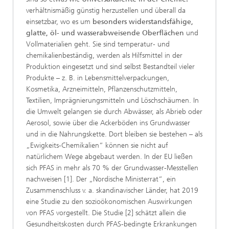
verhältnismäßig günstig herzustellen und überall da
einsetzbar, wo es um
besonders widerstandsfähige,
glatte, öl- und wasserabweisende Oberflächen
und
Vollmaterialien geht. Sie sind temperatur- und
chemikalienbeständig, werden als Hilfsmittel in der
Produktion eingesetzt und sind selbst Bestandteil vieler
Produkte – z. B. in Lebensmittelverpackungen,
Kosmetika, Arzneimitteln, Pflanzenschutzmitteln,
Textilien, Imprägnierungsmitteln und Löschschäumen. In
die Umwelt gelangen sie durch Abwässer, als Abrieb oder
Aerosol, sowie über die Ackerböden ins Grundwasser
und in die Nahrungskette. Dort bleiben sie bestehen – als
„Ewigkeits-Chemikalien“ können sie nicht auf
natürlichem Wege abgebaut werden. In der EU ließen
sich PFAS in mehr als 70 % der Grundwasser-Messtellen
nachweisen [1]. Der „Nordische Ministerrat“, ein
Zusammenschluss v. a. skandinavischer Länder, hat 2019
eine Studie zu den sozioökonomischen Auswirkungen
von PFAS vorgestellt. Die Studie [2] schätzt allein die
Gesundheitskosten durch PFAS-bedingte Erkrankungen