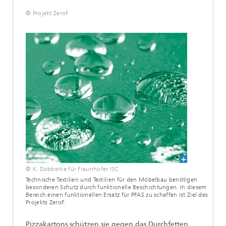
© Projekt ZeroF
© K. Dobberke für Fraunhofer ISC
Technische Textilien und Textilien für den Möbelbau benötigen
besonderen Schutz durch funktionelle Beschichtungen. In diesem
Bereich einen funktionellen Ersatz für PFAS zu schaffen ist Ziel des
Projekts ZeroF.
Pizzakartons schützen sie gegen das Durchfetten,