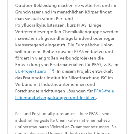
Outdoor-Bekleidung machen sie wetterfest und im
Grundwasser und im menschlichen Körper findet
man sie auch schon: Per- und
Polyfluoralkylsubstanzen, kurz PFAS. Einige
Vertreter dieser großen Chemikaliengruppe werden
inzwischen als gesundheitsgefährdend oder sogar
krebserregend eingestuft. Die Europäische Union
will nun eine Reihe kritischer PFAS verbieten und
fördert in vier großen Verbundprojekten die
Entwicklung von Ersatzmaterialien für PFAS, z. B. im
EU-Projekt ZeroF
. In diesem Projekt entwickelt
das Fraunhofer-Institut für Silicatforschung ISC im
Verbund mit Industrieunternehmen und
Forschungseinrichtungen Lösungen für
PFAS-freie
Lebensmittelverpackungen und Textilien
.
Per- und Polyfluoralkylsubstanzen – kurz PFAS – sind
industriell hergestellte Chemikalien mit einer nahezu
unüberschaubaren Vielzahl an Zusammensetzungen. Sie
sind so etwas wie
Universaltalente in der Chemie: