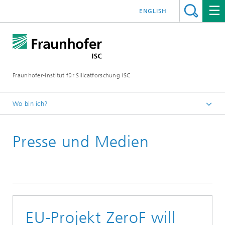
ENGLISH
Fraunhofer-Institut für Silicatforschung ISC
Wo bin ich?
Individuelle Materialinnovationen – Fraunhofer ISC
Presse und Medien
Presse und Medien
Presseinformationen
EU-Projekt ZeroF will