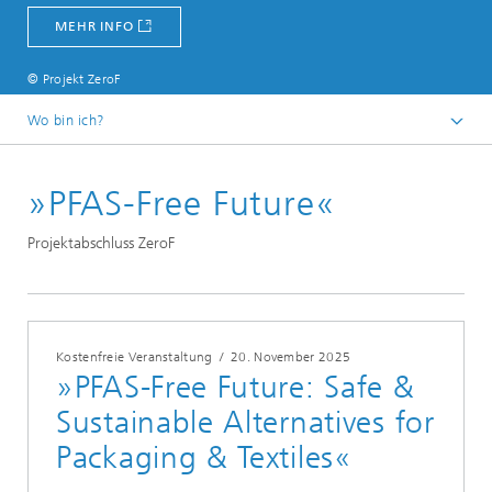
MEHR INFO
© Projekt ZeroF
Wo bin ich?
Individuelle Materialinnovationen – Fraunhofer ISC
»PFAS-Free Future«
Messen und Termine
Projektabschluss ZeroF
Kostenfreie Veranstaltung
/
20. November 2025
»PFAS-Free Future: Safe &
Sustainable Alternatives for
Packaging & Textiles«