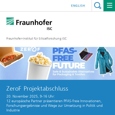
ENGLISH
Fraunhofer-Institut für Silicatforschung ISC
ZeroF Projektabschluss
20. November 2025, 9-16 Uhr:
12 europäische Partner präsentieren PFAS-freie Innovationen,
Forschungsergebnisse und Wege zur Umsetzung in Politik und
Industrie