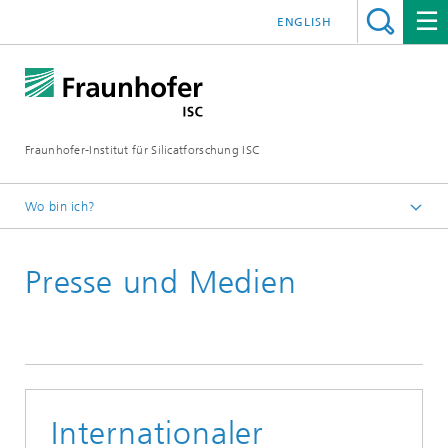
ENGLISH
Fraunhofer-Institut für Silicatforschung ISC
Wo bin ich?
Individuelle Materialinnovationen – Fraunhofer ISC
Presse und Medien
Presse und Medien
Presseinformationen
Internationaler