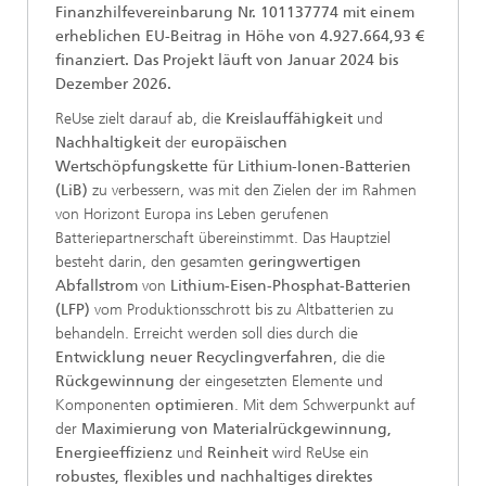
Finanzhilfevereinbarung Nr. 101137774 mit einem
erheblichen EU-Beitrag in Höhe von 4.927.664,93 €
finanziert. Das Projekt läuft von Januar 2024 bis
Dezember 2026.
ReUse zielt darauf ab, die
Kreislauffähigkeit
und
Nachhaltigkeit
der
europäischen
Wertschöpfungskette für Lithium-Ionen-Batterien
(LiB)
zu verbessern, was mit den Zielen der im Rahmen
von Horizont Europa ins Leben gerufenen
Batteriepartnerschaft übereinstimmt. Das Hauptziel
besteht darin, den gesamten
geringwertigen
Abfallstrom
von
Lithium-Eisen-Phosphat-Batterien
(LFP)
vom Produktionsschrott bis zu Altbatterien zu
behandeln. Erreicht werden soll dies durch die
Entwicklung neuer Recyclingverfahren
, die die
Rückgewinnung
der eingesetzten Elemente und
Komponenten
optimieren
. Mit dem Schwerpunkt auf
der
Maximierung von Materialrückgewinnung,
Energieeffizienz
und
Reinheit
wird ReUse ein
robustes, flexibles und nachhaltiges direktes