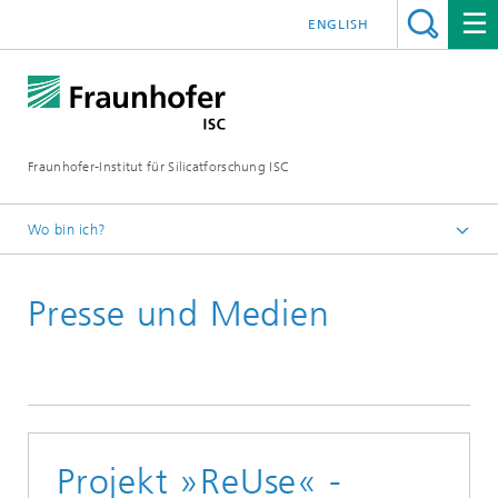
ENGLISH
Fraunhofer-Institut für Silicatforschung ISC
Wo bin ich?
Individuelle Materialinnovationen – Fraunhofer ISC
Presse und Medien
Presse und Medien
Presseinformationen
Projekt »ReUse« -